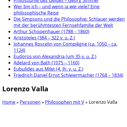
Philosophie des Geldes – Georg Simmel
Wer bin ich – und wenn ja wie viele? Eine
philosophische Reise
Die Simpsons und die Philosophie: Schlauer werden
mit der berühmtesten Fernsehfamilie der Welt
Arthur Schopenhauer (1788 – 1860)
Aristoteles (384 – 322 v. u. Z.)
Johannes Roscelin von Compiègne (ca. 1050 – ca.
1124)
Eudoros von Alexandria (um 35 v. u. Z.)
Adelard von Bath (1075 – 1160)
Eubulides aus Milet (4. Jh. v. u. Z.)
Friedrich Daniel Ernst Schleiermacher (1768 – 1834)
Lorenzo Valla
Home
»
Personen
»
Philosophen mit V
»
Lorenzo Valla