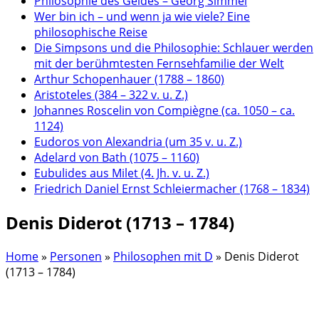
Philosophie des Geldes – Georg Simmel
Wer bin ich – und wenn ja wie viele? Eine
philosophische Reise
Die Simpsons und die Philosophie: Schlauer werden
mit der berühmtesten Fernsehfamilie der Welt
Arthur Schopenhauer (1788 – 1860)
Aristoteles (384 – 322 v. u. Z.)
Johannes Roscelin von Compiègne (ca. 1050 – ca.
1124)
Eudoros von Alexandria (um 35 v. u. Z.)
Adelard von Bath (1075 – 1160)
Eubulides aus Milet (4. Jh. v. u. Z.)
Friedrich Daniel Ernst Schleiermacher (1768 – 1834)
Denis Diderot (1713 – 1784)
Home
»
Personen
»
Philosophen mit D
»
Denis Diderot
(1713 – 1784)