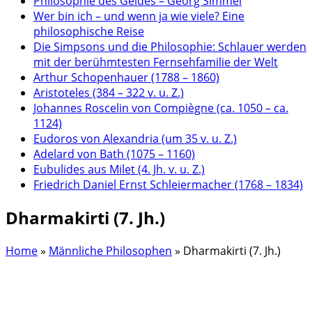
Philosophie des Geldes – Georg Simmel
Wer bin ich – und wenn ja wie viele? Eine
philosophische Reise
Die Simpsons und die Philosophie: Schlauer werden
mit der berühmtesten Fernsehfamilie der Welt
Arthur Schopenhauer (1788 – 1860)
Aristoteles (384 – 322 v. u. Z.)
Johannes Roscelin von Compiègne (ca. 1050 – ca.
1124)
Eudoros von Alexandria (um 35 v. u. Z.)
Adelard von Bath (1075 – 1160)
Eubulides aus Milet (4. Jh. v. u. Z.)
Friedrich Daniel Ernst Schleiermacher (1768 – 1834)
Dharmakirti (7. Jh.)
Home
»
Männliche Philosophen
»
Dharmakirti (7. Jh.)