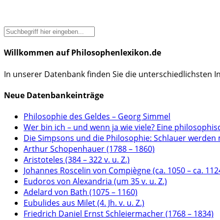
Willkommen auf Philosophenlexikon.de
In unserer Datenbank finden Sie die unterschiedlichsten 
Neue Datenbankeinträge
Philosophie des Geldes – Georg Simmel
Wer bin ich – und wenn ja wie viele? Eine philosophis
Die Simpsons und die Philosophie: Schlauer werden 
Arthur Schopenhauer (1788 – 1860)
Aristoteles (384 – 322 v. u. Z.)
Johannes Roscelin von Compiègne (ca. 1050 – ca. 112
Eudoros von Alexandria (um 35 v. u. Z.)
Adelard von Bath (1075 – 1160)
Eubulides aus Milet (4. Jh. v. u. Z.)
Friedrich Daniel Ernst Schleiermacher (1768 – 1834)