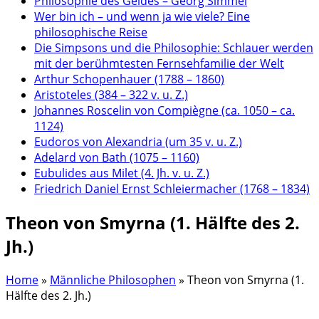
Philosophie des Geldes – Georg Simmel
Wer bin ich – und wenn ja wie viele? Eine
philosophische Reise
Die Simpsons und die Philosophie: Schlauer werden
mit der berühmtesten Fernsehfamilie der Welt
Arthur Schopenhauer (1788 – 1860)
Aristoteles (384 – 322 v. u. Z.)
Johannes Roscelin von Compiègne (ca. 1050 – ca.
1124)
Eudoros von Alexandria (um 35 v. u. Z.)
Adelard von Bath (1075 – 1160)
Eubulides aus Milet (4. Jh. v. u. Z.)
Friedrich Daniel Ernst Schleiermacher (1768 – 1834)
Theon von Smyrna (1. Hälfte des 2.
Jh.)
Home
»
Männliche Philosophen
»
Theon von Smyrna (1.
Hälfte des 2. Jh.)