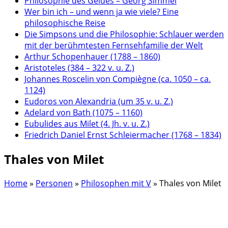
Philosophie des Geldes – Georg Simmel
Wer bin ich – und wenn ja wie viele? Eine
philosophische Reise
Die Simpsons und die Philosophie: Schlauer werden
mit der berühmtesten Fernsehfamilie der Welt
Arthur Schopenhauer (1788 – 1860)
Aristoteles (384 – 322 v. u. Z.)
Johannes Roscelin von Compiègne (ca. 1050 – ca.
1124)
Eudoros von Alexandria (um 35 v. u. Z.)
Adelard von Bath (1075 – 1160)
Eubulides aus Milet (4. Jh. v. u. Z.)
Friedrich Daniel Ernst Schleiermacher (1768 – 1834)
Thales von Milet
Home
»
Personen
»
Philosophen mit V
»
Thales von Milet