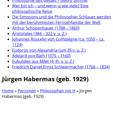
Philosophie des Geldes – Georg Simmel
Wer bin ich – und wenn ja wie viele? Eine
philosophische Reise
Die Simpsons und die Philosophie: Schlauer werden
mit der berühmtesten Fernsehfamilie der Welt
Arthur Schopenhauer (1788 – 1860)
Aristoteles (384 – 322 v. u. Z.)
Johannes Roscelin von Compiègne (ca. 1050 – ca.
1124)
Eudoros von Alexandria (um 35 v. u. Z.)
Adelard von Bath (1075 – 1160)
Eubulides aus Milet (4. Jh. v. u. Z.)
Friedrich Daniel Ernst Schleiermacher (1768 – 1834)
Jürgen Habermas (geb. 1929)
Home
»
Personen
»
Philosophen mit H
»
Jürgen
Habermas (geb. 1929)