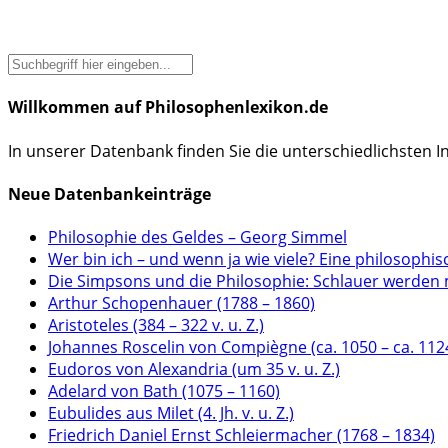
Willkommen auf Philosophenlexikon.de
In unserer Datenbank finden Sie die unterschiedlichsten 
Neue Datenbankeinträge
Philosophie des Geldes – Georg Simmel
Wer bin ich – und wenn ja wie viele? Eine philosophis
Die Simpsons und die Philosophie: Schlauer werden 
Arthur Schopenhauer (1788 – 1860)
Aristoteles (384 – 322 v. u. Z.)
Johannes Roscelin von Compiègne (ca. 1050 – ca. 112
Eudoros von Alexandria (um 35 v. u. Z.)
Adelard von Bath (1075 – 1160)
Eubulides aus Milet (4. Jh. v. u. Z.)
Friedrich Daniel Ernst Schleiermacher (1768 – 1834)