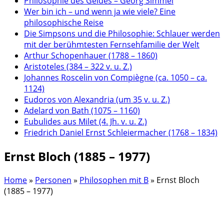
Philosophie des Geldes – Georg Simmel
Wer bin ich – und wenn ja wie viele? Eine
philosophische Reise
Die Simpsons und die Philosophie: Schlauer werden
mit der berühmtesten Fernsehfamilie der Welt
Arthur Schopenhauer (1788 – 1860)
Aristoteles (384 – 322 v. u. Z.)
Johannes Roscelin von Compiègne (ca. 1050 – ca.
1124)
Eudoros von Alexandria (um 35 v. u. Z.)
Adelard von Bath (1075 – 1160)
Eubulides aus Milet (4. Jh. v. u. Z.)
Friedrich Daniel Ernst Schleiermacher (1768 – 1834)
Ernst Bloch (1885 – 1977)
Home
»
Personen
»
Philosophen mit B
»
Ernst Bloch
(1885 – 1977)