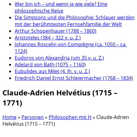
Wer bin ich – und wenn ja wie viele? Eine
philosophische Reise
Die Simpsons und die Philosophie: Schlauer werden
mit der berühmtesten Fernsehfamilie der Welt
Arthur Schopenhauer (1788 – 1860)
Aristoteles (384 – 322 v. u. Z.)
Johannes Roscelin von Compiègne (ca. 1050 – ca.
1124)
Eudoros von Alexandria (um 35 v. u. Z.)
Adelard von Bath (1075 – 1160)
Eubulides aus Milet (4. Jh. v. u. Z.)
Friedrich Daniel Ernst Schleiermacher (1768 – 1834)
Claude-Adrien Helvétius (1715 –
1771)
Home
»
Personen
»
Philosophen mit H
»
Claude-Adrien
Helvétius (1715 – 1771)