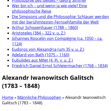
Philosophie des Geldes – Georg Simmel
Wer bin ich – und wenn ja wie viele? Eine
philosophische Reise
Die Simpsons und die Philosophie: Schlauer werden
mit der berühmtesten Fernsehfamilie der Welt
Arthur Schopenhauer (1788 – 1860)
Aristoteles (384 – 322 v. u. Z.)
Johannes Roscelin von Compiègne (ca. 1050 – ca.
1124)
Eudoros von Alexandria (um 35 v. u. Z.)
Adelard von Bath (1075 – 1160)
Eubulides aus Milet (4. Jh. v. u. Z.)
Friedrich Daniel Ernst Schleiermacher (1768 – 1834)
Alexandr Iwanowitsch Galitsch
(1783 – 1848)
Home
»
Männliche Philosophen
»
Alexandr Iwanowitsch
Galitsch (1783 – 1848)