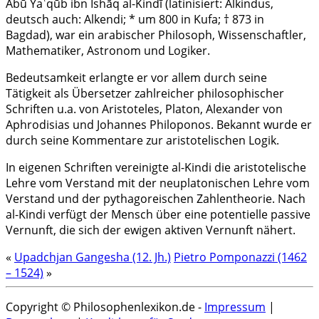
Abū Yaʿqūb ibn Ishāq al-Kindī (latinisiert: Alkindus,
deutsch auch: Alkendi; * um 800 in Kufa; † 873 in
Bagdad), war ein arabischer Philosoph, Wissenschaftler,
Mathematiker, Astronom und Logiker.
Bedeutsamkeit erlangte er vor allem durch seine
Tätigkeit als Übersetzer zahlreicher philosophischer
Schriften u.a. von Aristoteles, Platon, Alexander von
Aphrodisias und Johannes Philoponos. Bekannt wurde er
durch seine Kommentare zur aristotelischen Logik.
In eigenen Schriften vereinigte al-Kindi die aristotelische
Lehre vom Verstand mit der neuplatonischen Lehre vom
Verstand und der pythagoreischen Zahlentheorie. Nach
al-Kindi verfügt der Mensch über eine potentielle passive
Vernunft, die sich der ewigen aktiven Vernunft nähert.
«
Upadchjan Gangesha (12. Jh.)
Pietro Pomponazzi (1462
– 1524)
»
Copyright © Philosophenlexikon.de -
Impressum
|