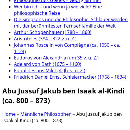
Philosophie des Geldes – Georg Simmel
Wer bin ich – und wenn ja wie viele? Eine
philosophische Reise
Die Simpsons und die Philosophie: Schlauer werden
mit der berühmtesten Fernsehfamilie der Welt
Arthur Schopenhauer (1788 – 1860)
Aristoteles (384 – 322 v. u. Z.)
Johannes Roscelin von Compiègne (ca. 1050 – ca.
1124)
Eudoros von Alexandria (um 35 v. u. Z.)
Adelard von Bath (1075 – 1160)
Eubulides aus Milet (4. Jh. v. u. Z.)
Friedrich Daniel Ernst Schleiermacher (1768 – 1834)
Abu Jussuf Jakub ben Isaak al-Kindi
(ca. 800 – 873)
Home
»
Männliche Philosophen
»
Abu Jussuf Jakub ben
Isaak al-Kindi (ca. 800 – 873)